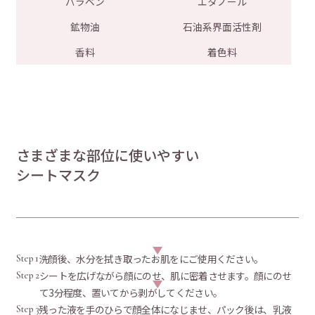
パラベン
エタノール
鉱物油
石油系界面活性剤
香料
着色料
さまざまな部位に使いやすい
シートマスク
洗顔後、水分を拭き取ったお肌をにご使用ください。
Step 1
シートを広げながら顔にのせ、肌に密着させます。顔にのせ
Step 2
て3分程度、置いてから剥がしてください。
残った液を手のひらで顔全体になじませ、パック後は、乳液
Step 3