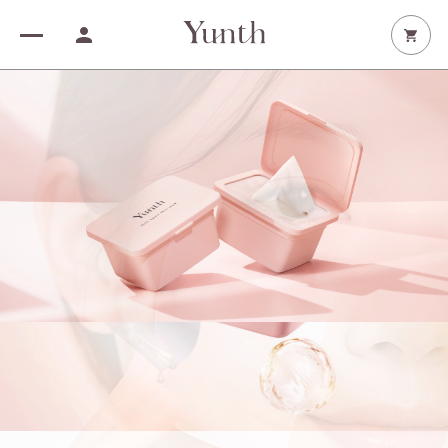
Product
White care
生VC美白美容液
Aging care
生VCシートマスク
生VAダーマ美容液
Soothing care
クッションファンデーション
生VAシートマスク
生VC美白化粧水
生AZ美容液
Glow care
VA リンクル アイセラム
生VCホワイト乳液
生AZシートマスク
生VC美白クリーム
生PDRN美容液
Others
美白シートマスク
生PDRNシートマスク
美白ハンドセラム
生VCクレンジングクリーム
Special gift
生VCトーンアップUV
生VCホワイトクリアフォーム
Beauty device
生VCリップ美容液
マルチスクエアシートマスク
リポソーム生ビタミンC
フュージョンクレンジング
Yunth Deep Boost
My page