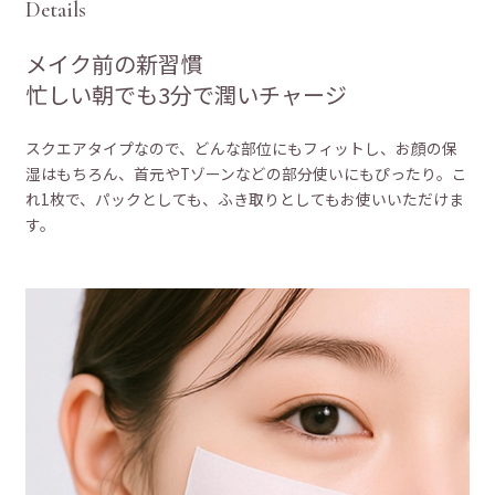
D
e
t
a
i
l
s
メイク前の新習慣
忙しい朝でも3分で潤いチャージ
スクエアタイプなので、どんな部位にもフィットし、お顔の保
湿はもちろん、首元やTゾーンなどの部分使いにもぴったり。こ
れ1枚で、パックとしても、ふき取りとしてもお使いいただけま
す。