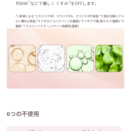
代AHA
などで優しく くすみ
をOFFします。
*7
*1
*1 乾燥による *2 セラミドNP、セラミドNG、セラミドAP(保湿) *3 加水分解ヒアル
ロン酸Na(保湿) *4 アゼロイルジグリシンK(整肌) *5 ツボクサ葉/茎エキス(整肌) *6
整肌 *7 グルコノバクター/ハチミツ発酵液(整肌)
6つの不使用