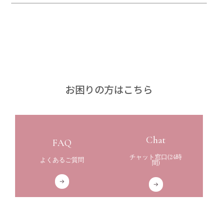
お
困
り
の
方
は
こ
ち
ら
Chat
FAQ
チャット窓口(24時
よくあるご質問
間)