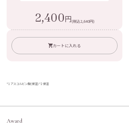
2,400
円
(税込2,640円)
カートに入れる
*1 アスコルビン酸(保湿) *2 保湿
A
w
a
r
d