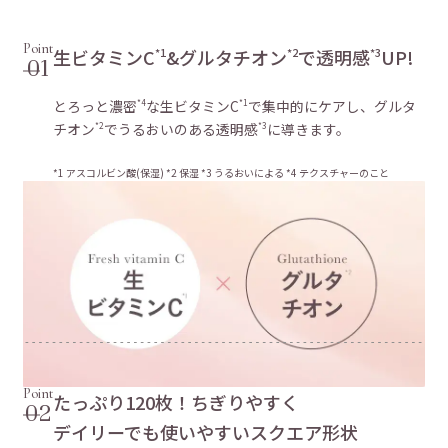
Point
生ビタミンC
&グルタチオン
で透明感
UP!
*1
*2
*3
01
とろっと濃密
な生ビタミンC
で集中的にケアし、グルタ
*4
*1
チオン
でうるおいのある透明感
に導きます。
*2
*3
*1 アスコルビン酸(保湿) *2 保湿 *3 うるおいによる *4 テクスチャーのこと
Point
たっぷり120枚！ちぎりやすく
02
デイリーでも使いやすいスクエア形状