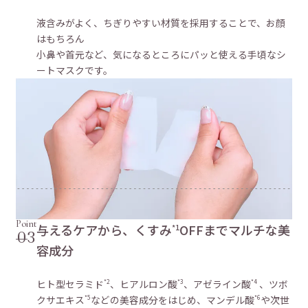
液含みがよく、ちぎりやすい材質を採用することで、お顔
はもちろん
小鼻や首元など、気になるところにパッと使える手頃なシ
ートマスクです。
Point
与えるケアから、くすみ
OFFまでマルチな美
*1
03
容成分
ヒト型セラミド
、ヒアルロン酸
、アゼライン酸
、ツボ
*2
*3
*4
クサエキス
などの美容成分をはじめ、マンデル酸
や次世
*5
*6