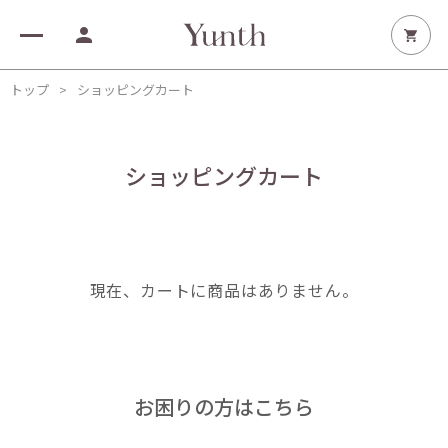
ここで告知してください
トップ
ショッピングカート
Product
White care
生VC美白美容液
Aging care
ショッピングカート
生VCシートマスク
生VAダーマ美容液
Soothing care
クッションファンデーション
生VAシートマスク
生VC美白化粧水
生AZ美容液
Glow care
VA リンクル アイセラム
生VCホワイト乳液
生AZシートマスク
生VC美白クリーム
生PDRN美容液
Others
美白シートマスク
生PDRNシートマスク
現在、カートに商品はありません。
生VCクレンジングクリーム
美白ハンドセラム
Special gift
生VCホワイトクリアフォーム
生VCトーンアップUV
Beauty device
マルチスクエアシートマスク
生VCリップ美容液
フュージョンクレンジング
リポソーム生ビタミンC
Yunth Deep Boost
My page
Information
FAQ
お
困
り
の
方
は
こ
ち
ら
Shop List
About us