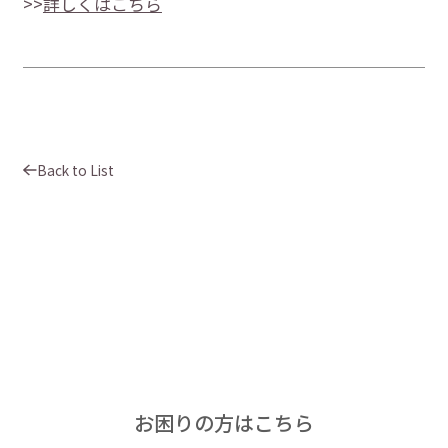
>>
詳しくはこちら
Information
FAQ
Shop List
About us
Cart
Back to List
Login
お
困
り
の
方
は
こ
ち
ら