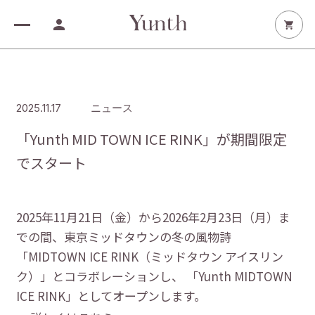
Product
White care
2025.11.17
ニュース
生VC美白美容液
Aging care
「Yunth MID TOWN ICE RINK」が期間限定
生VCシートマスク
生VAダーマ美容液
でスタート
Soothing care
クッションファンデーション
生VAシートマスク
生VC美白化粧水
生AZ美容液
Glow care
VA リンクル アイセラム
生VCホワイト乳液
生AZシートマスク
生VC美白クリーム
生PDRN美容液
2025年11月21日（金）から2026年2月23日（月）ま
Others
美白シートマスク
生PDRNシートマスク
での間、東京ミッドタウンの冬の風物詩
美白ハンドセラム
生VCクレンジングクリーム
Special gift
「MIDTOWN ICE RINK（ミッドタウン アイスリン
生VCトーンアップUV
生VCホワイトクリアフォーム
Beauty device
ク）」とコラボレーションし、 「Yunth MIDTOWN
生VCリップ美容液
マルチスクエアシートマスク
リポソーム生ビタミンC
フュージョンクレンジング
Yunth Deep Boost
ICE RINK」としてオープンします。
My page