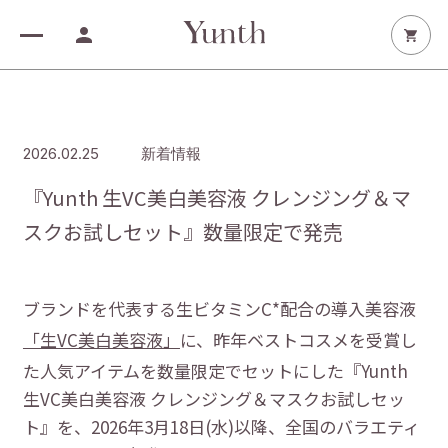
Product
White care
2026.02.25
新着情報
生VC美白美容液
Aging care
『Yunth 生VC美白美容液 クレンジング＆マ
生VCシートマスク
生VAダーマ美容液
スクお試しセット』数量限定で発売
Soothing care
クッションファンデーション
生VAシートマスク
生VC美白化粧水
生AZ美容液
Glow care
VA リンクル アイセラム
生VCホワイト乳液
生AZシートマスク
生VC美白クリーム
生PDRN美容液
ブランドを代表する生ビタミンC*配合の導入美容液
Others
美白シートマスク
生PDRNシートマスク
「生VC美白美容液」
に、昨年ベストコスメを受賞し
美白ハンドセラム
生VCクレンジングクリーム
Special gift
た人気アイテムを数量限定でセットにした『Yunth
生VCトーンアップUV
生VCホワイトクリアフォーム
Beauty device
生VCリップ美容液
マルチスクエアシートマスク
生VC美白美容液 クレンジング＆マスクお試しセッ
リポソーム生ビタミンC
フュージョンクレンジング
Yunth Deep Boost
My page
ト』を、2026年3月18日(水)以降、全国のバラエティ