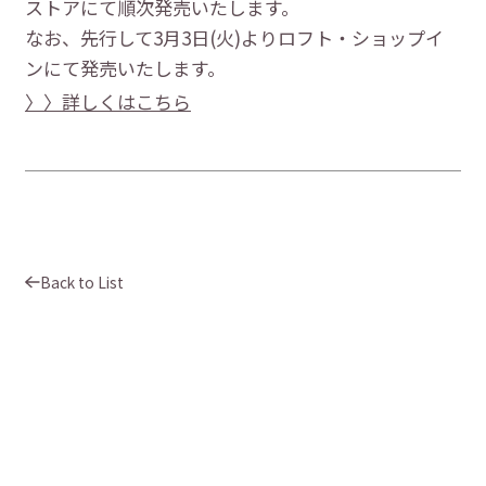
ストアにて順次発売いたします。
Information
なお、先行して3月3日(火)よりロフト・ショップイ
FAQ
ンにて発売いたします。
Shop List
〉〉詳しくはこちら
About us
Cart
Login
Back to List