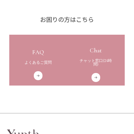
お
困
り
の
方
は
こ
ち
ら
Chat
FAQ
チャット窓口(24時
よくあるご質問
間)